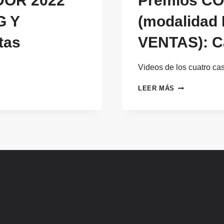
OR 2022
Premios C
G Y
(modalidad
tas
VENTAS): Ca
Videos de los cuatro cas
PREMIOS
LEER MÁS
COMPRENDED
2022
(MODALIDAD
MARKETING
Y
VENTAS):
CASOS
FINALISTAS