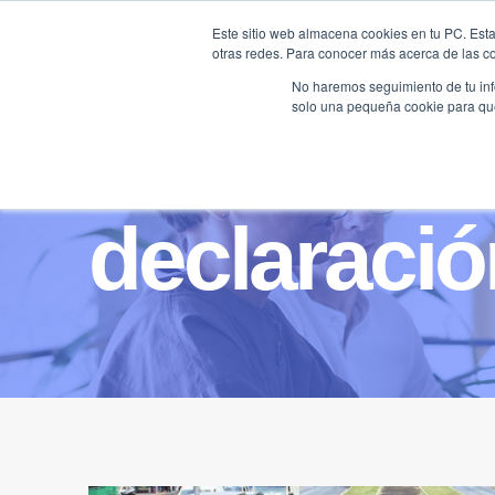
Saltar
Este sitio web almacena cookies en tu PC. Esta
al
otras redes. Para conocer más acerca de las coo
HOME
contenido
No haremos seguimiento de tu info
solo una pequeña cookie para que 
declaració