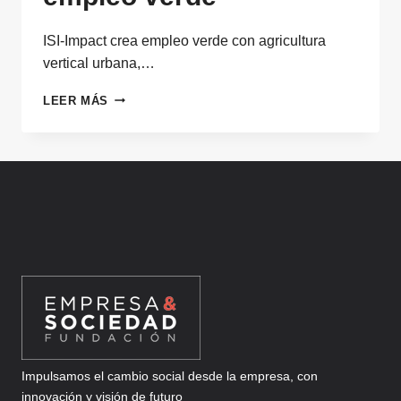
ISI-Impact crea empleo verde con agricultura
vertical urbana,…
ISI-
LEER MÁS
IMPACT,
AGRICULTURA
URBANA
PARA
INCLUSIÓN
Y
EMPLEO
VERDE
Impulsamos el cambio social desde la empresa, con
innovación y visión de futuro