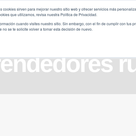
s cookies sirven para mejorar nuestro sitio web y ofrecer servicios más personaliza
kies que utilizamos, revisa nuestra Política de Privacidad.
B2B
FILANTROPÍA
LONGEVIDAD
AGENDA
ME
rmación cuando visites nuestro sitio. Sin embargo, con el fin de cumplir con tus 
no se te solicite volver a tomar esta decisión de nuevo.
endedores ru