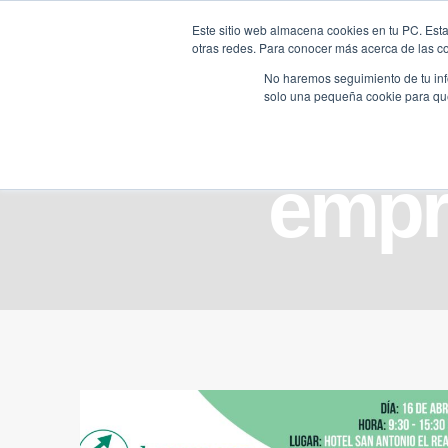
Saltar
Este sitio web almacena cookies en tu PC. Esta
al
otras redes. Para conocer más acerca de las coo
HOME
contenido
No haremos seguimiento de tu info
solo una pequeña cookie para que 
empr