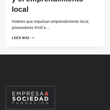
local
Hoteles que impulsan emprendimiento local,
proveedores Km0 e…
HOTEL
LEER MÁS
SOCIAL+,
IMPULSAR
EL
TURISMO
REGENERATIVO
Y
EL
EMPRENDIMIENTO
LOCAL