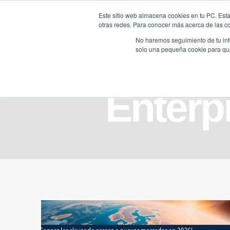
Saltar
Este sitio web almacena cookies en tu PC. Esta
al
otras redes. Para conocer más acerca de las coo
HOME
contenido
No haremos seguimiento de tu info
solo una pequeña cookie para que 
Enterp