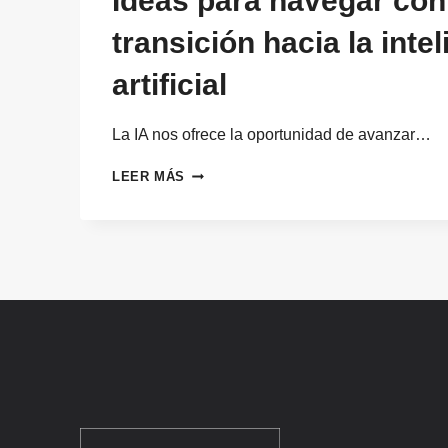
Ideas para navegar con 
transición hacia la inte
artificial
La IA nos ofrece la oportunidad de avanzar…
IDEAS
LEER MÁS
PARA
NAVEGAR
CON
ÉXITO
LA
TRANSICIÓN
HACIA
LA
INTELIGENCIA
ARTIFICIAL