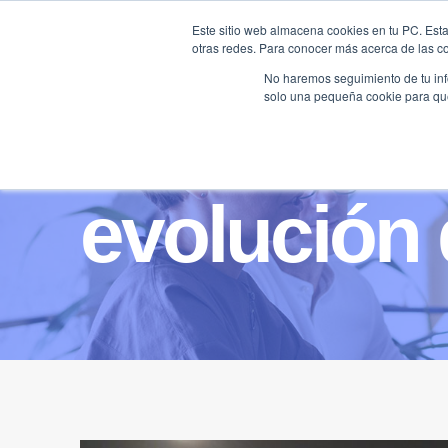
Saltar
Este sitio web almacena cookies en tu PC. Esta
al
otras redes. Para conocer más acerca de las coo
HOME
contenido
No haremos seguimiento de tu info
solo una pequeña cookie para que 
evolución 