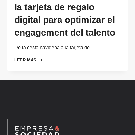
la tarjeta de regalo
digital para optimizar el
engagement del talento
De la cesta navideña a la tarjeta de…
DE
LEER MÁS
LA
CESTA
NAVIDEÑA
A
LA
TARJETA
DE
REGALO
DIGITAL
PARA
OPTIMIZAR
EL