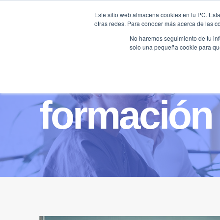
Saltar
Este sitio web almacena cookies en tu PC. Esta
al
otras redes. Para conocer más acerca de las coo
HOME
contenido
No haremos seguimiento de tu info
solo una pequeña cookie para que 
formación 