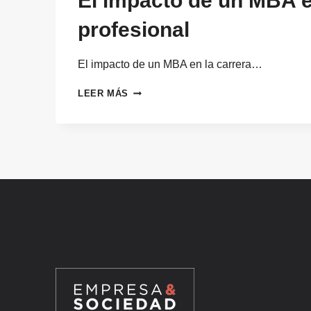
El impacto de un MBA e
profesional
El impacto de un MBA en la carrera…
EL
LEER MÁS
IMPACTO
DE
UN
MBA
EN
LA
CARRERA
PROFESIONAL