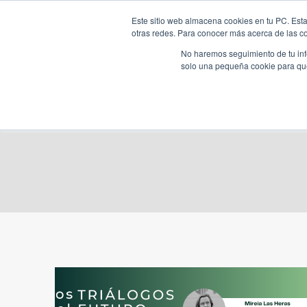
Saltar
Este sitio web almacena cookies en tu PC. Esta
al
otras redes. Para conocer más acerca de las coo
HOME
contenido
No haremos seguimiento de tu info
solo una pequeña cookie para que 