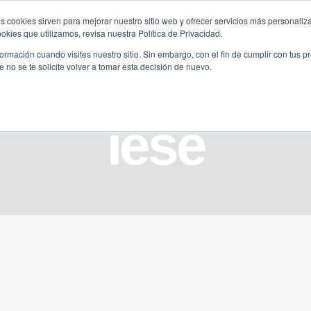
s cookies sirven para mejorar nuestro sitio web y ofrecer servicios más personaliza
kies que utilizamos, revisa nuestra Política de Privacidad.
B2B
FILANTROPÍA
LONGEVIDAD
AGENDA
ME
rmación cuando visites nuestro sitio. Sin embargo, con el fin de cumplir con tus 
no se te solicite volver a tomar esta decisión de nuevo.
iese