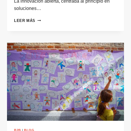
La innovación abierta, centrada al principio en
soluciones…
LA
LEER MÁS
REVOLUCIÓN
SILENCIOSA
DE
LA
INNOVACIÓN
ABIERTA
B2B
|
BLOG