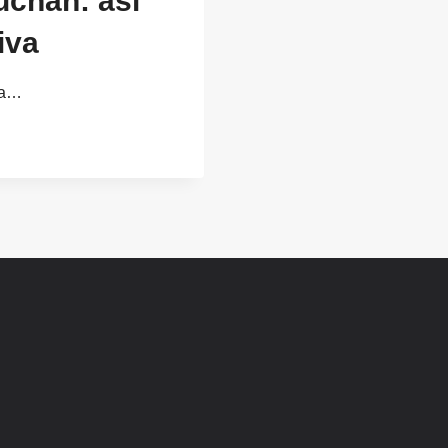
uchan: así
iva
la…