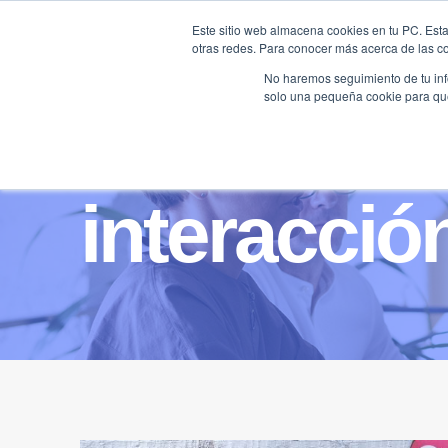
Saltar
Este sitio web almacena cookies en tu PC. Esta
al
otras redes. Para conocer más acerca de las coo
HOME
contenido
No haremos seguimiento de tu info
solo una pequeña cookie para que 
interacció