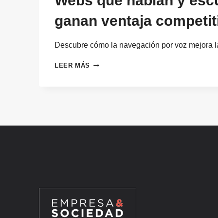
Webs que hablan y esc
ganan ventaja competit
Descubre cómo la navegación por voz mejora 
WEBS
LEER MÁS
QUE
HABLAN
Y
ESCUCHAN:
ASÍ
GANAN
VENTAJA
COMPETITIVA