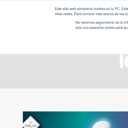
Saltar
Este sitio web almacena cookies en tu PC. Esta
al
otras redes. Para conocer más acerca de las coo
HOME
contenido
No haremos seguimiento de tu info
solo una pequeña cookie para que 
l