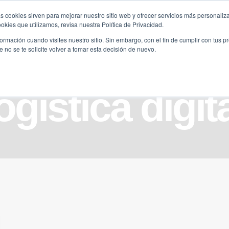
s cookies sirven para mejorar nuestro sitio web y ofrecer servicios más personaliza
kies que utilizamos, revisa nuestra Política de Privacidad.
B2B
FILANTROPÍA
LONGEVIDAD
AGENDA
ME
rmación cuando visites nuestro sitio. Sin embargo, con el fin de cumplir con tus 
no se te solicite volver a tomar esta decisión de nuevo.
ogística digit