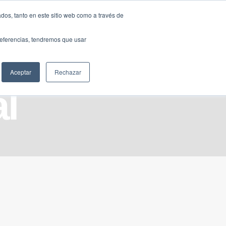
Traducir »
dos, tanto en este sitio web como a través de
DIOS
FUNDACIÓN
CLUB
CONTACTO
preferencias, tendremos que usar
Aceptar
Rechazar
al