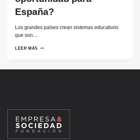
España?
Los grandes países crean sistemas educativos
que son…
MBA
LEER MÁS
INTERNACIONALES
Y
FILANTROPÍA
GLOBAL:
¿UNA
OPORTUNIDAD
PARA
ESPAÑA?