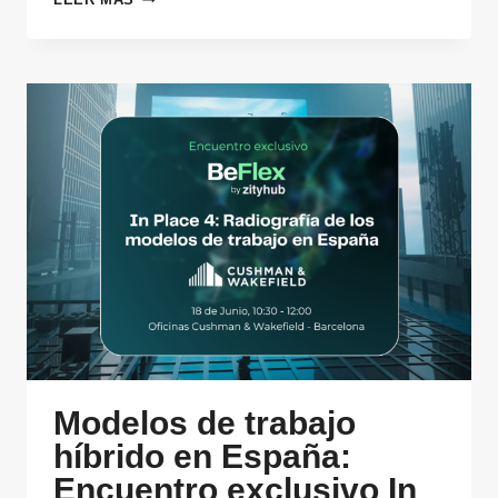
TELETRABAJO
SÍ
O
NO,
A
LA
FLEXIBILIDAD
COMO
ESTRATEGIA
Modelos de trabajo
híbrido en España:
Encuentro exclusivo In