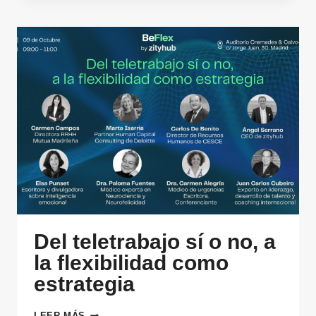
CÓMO
EVOLUCIONAN
LAS
ORGANIZACIONES
Y
SU
TALENTO
Del teletrabajo sí o no, a
la flexibilidad como
estrategia
DEL
LEER MÁS