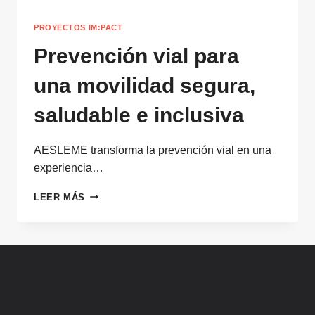
PROYECTOS IM:PACT
Prevención vial para
una movilidad segura,
saludable e inclusiva
AESLEME transforma la prevención vial en una
experiencia…
PREVENCIÓN
LEER MÁS
VIAL
PARA
UNA
MOVILIDAD
SEGURA,
SALUDABLE
E
INCLUSIVA