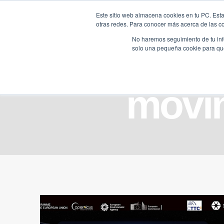
Saltar
Este sitio web almacena cookies en tu PC. Esta
al
otras redes. Para conocer más acerca de las coo
HOME
contenido
No haremos seguimiento de tu info
solo una pequeña cookie para que 
movim