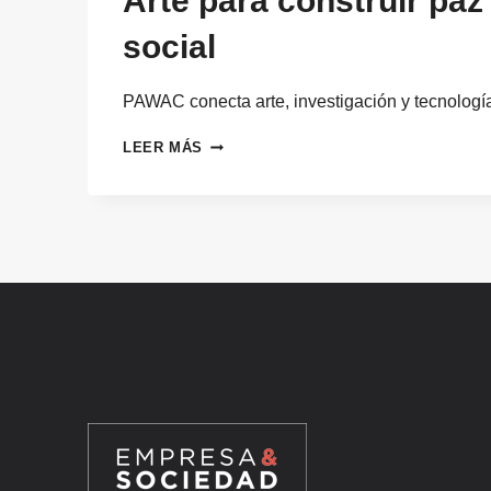
Arte para construir paz
social
PAWAC conecta arte, investigación y tecnologí
ARTE
LEER MÁS
PARA
CONSTRUIR
PAZ
Y
COHESIÓN
SOCIAL