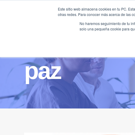
Saltar
Este sitio web almacena cookies en tu PC. Esta
al
otras redes. Para conocer más acerca de las coo
HOME
contenido
No haremos seguimiento de tu info
solo una pequeña cookie para que 
paz