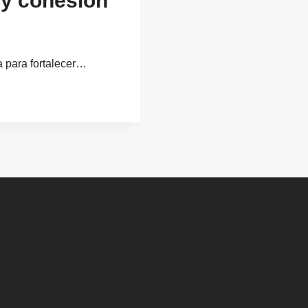
 y cohesión
a para fortalecer…