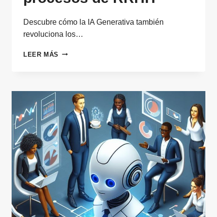
Descubre cómo la IA Generativa también
revoluciona los…
CÓMO
LEER MÁS
LA
IA
GENERATIVA
TAMBIÉN
REVOLUCIONA
LOS
PROCESOS
DE
RRHH