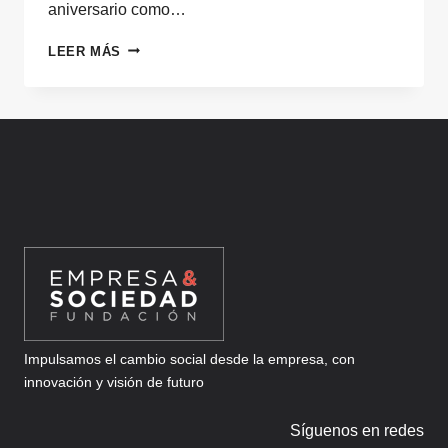
aniversario como…
¿TE
LEER MÁS
APUNTAS
A
UN
EVENTO
VIRTUAL
DIFERENTE,
BASADO
EN
IMAGINACIÓN
APLICADA?
Impulsamos el cambio social desde la empresa, con
innovación y visión de futuro
Síguenos en redes