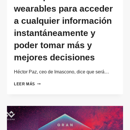
wearables para acceder
a cualquier información
instantáneamente y
poder tomar más y
mejores decisiones
Héctor Paz, ceo de Imascono, dice que será…
NOS
LEER MÁS
IMPLANTAREMOS
WEARABLES
PARA
ACCEDER
A
CUALQUIER
INFORMACIÓN
INSTANTÁNEAMENTE