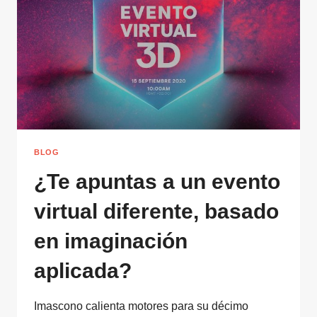
Y
PODER
TOMAR
MÁS
Y
MEJORES
DECISIONES
BLOG
¿Te apuntas a un evento
virtual diferente, basado
en imaginación
aplicada?
Imascono calienta motores para su décimo