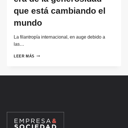
que está cambiando el
mundo
La filantropía internacional, en auge debido a
las…
FILANTROPÍA
LEER MÁS
INTERNACIONAL:
LA
NUEVA
ERA
DE
LA
GENEROSIDAD
QUE
ESTÁ
CAMBIANDO
EL
MUNDO