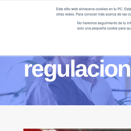
Saltar
Este sitio web almacena cookies en tu PC. Esta
al
otras redes. Para conocer más acerca de las coo
HOME
contenido
No haremos seguimiento de tu info
solo una pequeña cookie para que 
regulacion 