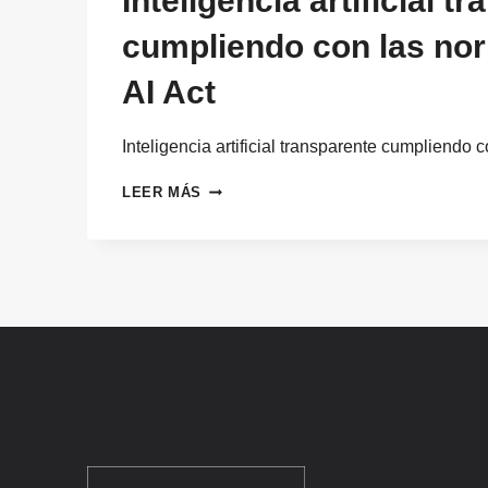
Inteligencia artificial t
cumpliendo con las nor
AI Act
Inteligencia artificial transparente cumpliendo
INTELIGENCIA
LEER MÁS
ARTIFICIAL
TRANSPARENTE
CUMPLIENDO
CON
LAS
NORMATIVAS
DEL
AI
ACT