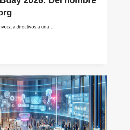
Bday 2026: Del hombre
org
voca a directivos a una…
BDAY