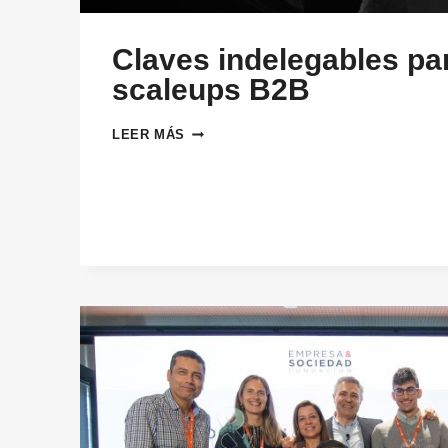
Claves indelegables p
scaleups B2B
CLAVES
LEER MÁS
INDELEGABLES
PARA
CEOS
DE
SCALEUPS
B2B