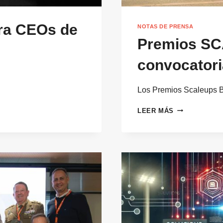
ara CEOs de
NOTAS DE PRENSA
Premios S
convocatori
Los Premios Scaleups 
PREMIOS
LEER MÁS
SCALEUPS
B2B:
CONVOCATOR
2026