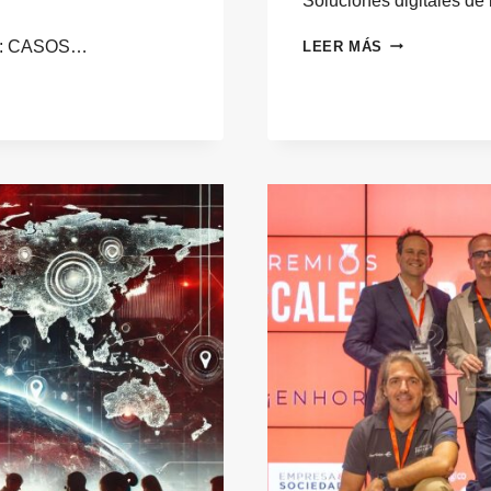
Soluciones digitales de
SOLUCIONES
25: CASOS…
LEER MÁS
DIGITALES
DE
IMPLANTACIÓ
RÁPIDA:
CASOS
DE
ÉXITO
QUE
INSPIRAN
A
DIRECTIVOS