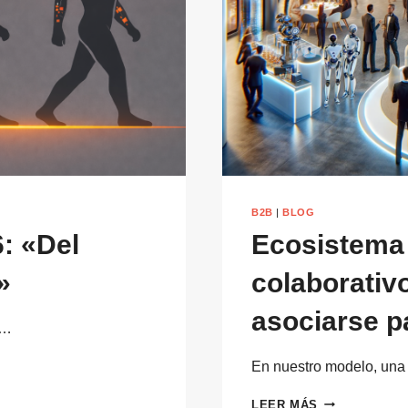
B2B
|
BLOG
: «Del
Ecosistema
»
colaborativ
asociarse p
s…
En nuestro modelo, una
ECOSISTEMA
LEER MÁS