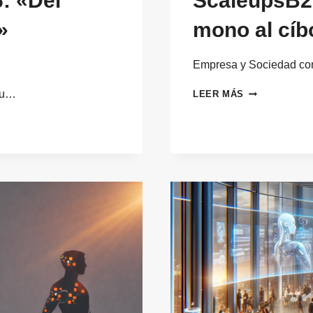
: «Del
ScaleupsB2
»
mono al cíb
Empresa y Sociedad con
SCALEUPSB2
tu…
LEER MÁS
2026:
DEL
HOMBRE
MONO
AL
CÍBORG