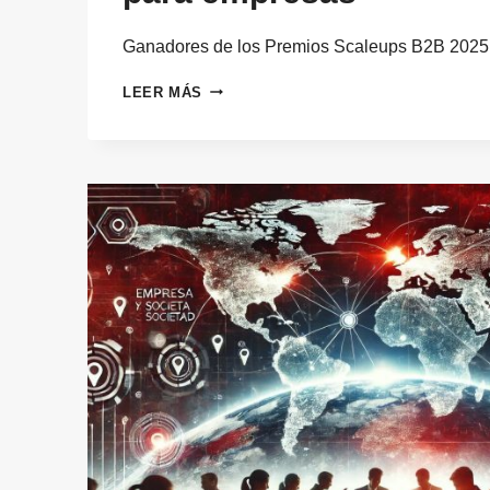
Ganadores de los Premios Scaleups B2B 20
GANADORES
LEER MÁS
DE
LOS
PREMIOS
SCALEUPS
B2B
2025:
CASOS
DE
SOLUCIONES
DIGITALES
DISRUPTIVAS
PARA
EMPRESAS