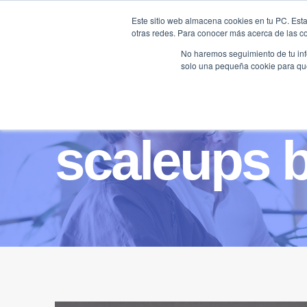
Saltar
Este sitio web almacena cookies en tu PC. Esta
al
otras redes. Para conocer más acerca de las coo
HOME
contenido
No haremos seguimiento de tu info
solo una pequeña cookie para que 
scaleups 