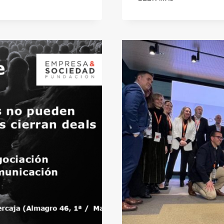
B2B
DE
CRECIMIENTO
COLABORATI
PARA
SCALEUPS:
ASOCIARSE
PARA
CRECER
JUNTOS