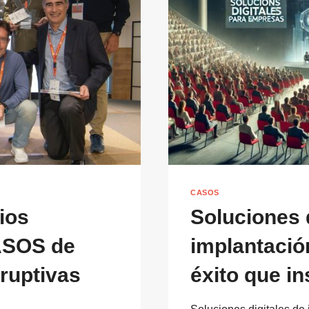
CASOS
ios
Soluciones 
ASOS de
implantació
sruptivas
éxito que in