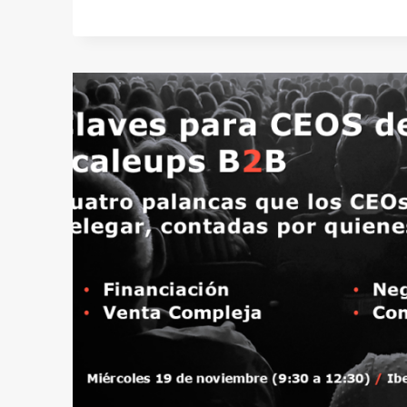
2026:
«DEL
HOMBRE
MONO
AL
CÍBORG»