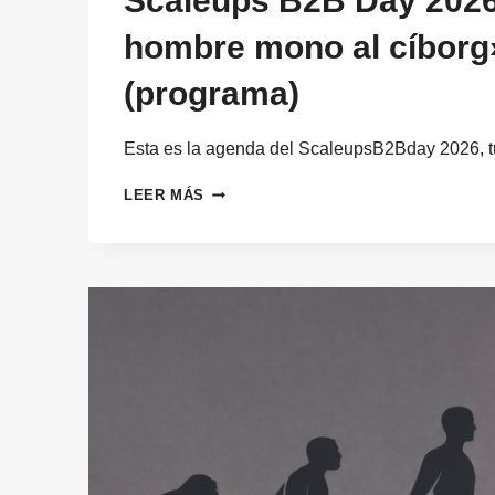
Scaleups B2B Day 2026
hombre mono al cíborg
(programa)
Esta es la agenda del ScaleupsB2Bday 2026, 
SCALEUPS
LEER MÁS
B2B
DAY
2026:
«DEL
HOMBRE
MONO
AL
CÍBORG»
(PROGRAMA)