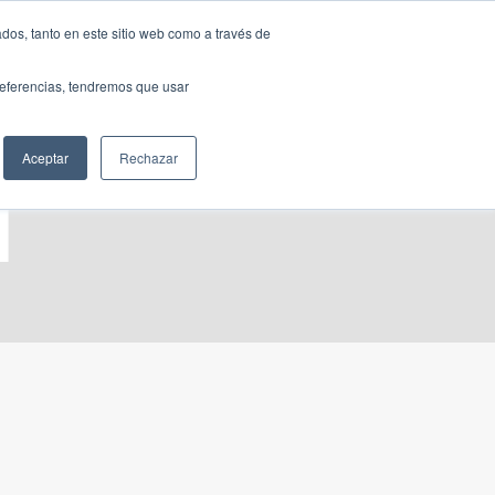
Traducir »
dos, tanto en este sitio web como a través de
DIOS
FUNDACIÓN
CLUB
CONTACTO
preferencias, tendremos que usar
Aceptar
Rechazar
l