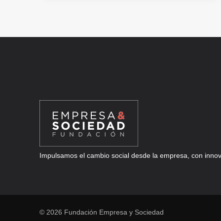
LA
VISIBILIDAD
DE
LAS
MARCAS
VIALES
EN
LLUVIA
Y
METEOROLOGÍA
ADVERSA
(BIZKAIA)
Impulsamos el cambio social desde la empresa, con innova
© 2026 Fundación Empresa y Sociedad