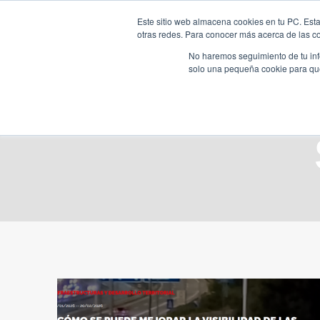
Saltar
Este sitio web almacena cookies en tu PC. Esta
al
otras redes. Para conocer más acerca de las coo
HOME
contenido
No haremos seguimiento de tu info
solo una pequeña cookie para que 