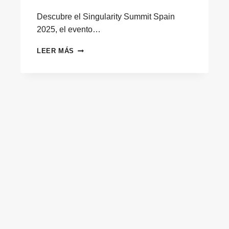
Descubre el Singularity Summit Spain
2025, el evento…
SINGULARITY
LEER MÁS
SUMMIT
SPAIN
2025:
INNOVACIÓN
EXPONENCIAL
AL
SERVICIO
DEL
FUTURO