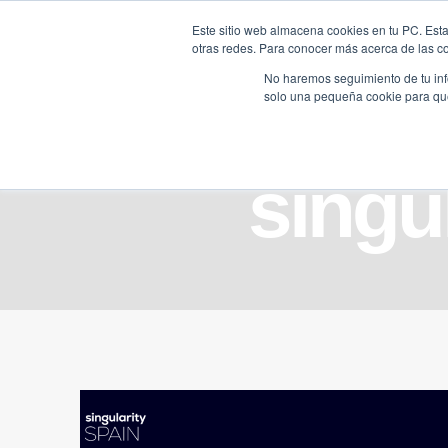
Saltar
Este sitio web almacena cookies en tu PC. Esta
al
otras redes. Para conocer más acerca de las coo
HOME
contenido
No haremos seguimiento de tu info
solo una pequeña cookie para que 
singu