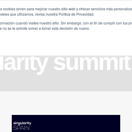
s cookies sirven para mejorar nuestro sitio web y ofrecer servicios más personaliza
kies que utilizamos, revisa nuestra Política de Privacidad.
B2B
FILANTROPÍA
LONGEVIDAD
AGENDA
ME
rmación cuando visites nuestro sitio. Sin embargo, con el fin de cumplir con tus 
no se te solicite volver a tomar esta decisión de nuevo.
larity summit