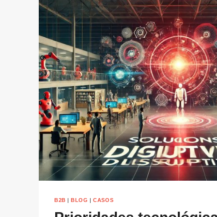
B2B
|
BLOG
|
CASOS