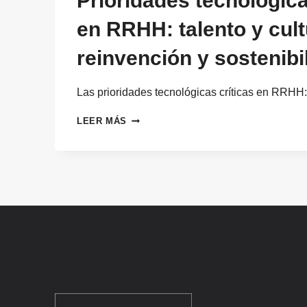
Prioridades tecnológica
en RRHH: talento y cult
reinvención y sostenibi
Las prioridades tecnológicas críticas en RRHH
PRIORIDADES
LEER MÁS
TECNOLÓGICAS
CRÍTICAS
EN
RRHH:
TALENTO
Y
CULTURA
DE
REINVENCIÓN
Y
SOSTENIBILIDAD