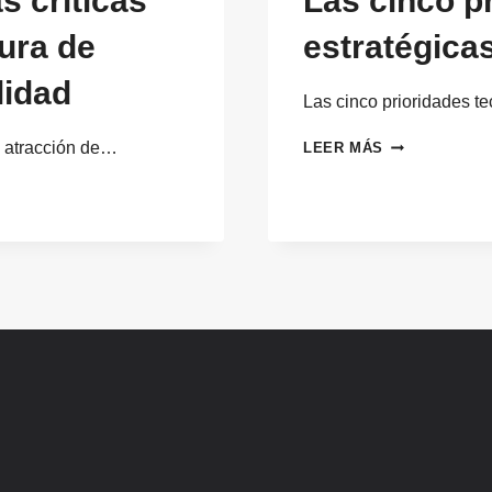
s críticas
Las cinco p
ura de
estratégica
lidad
Las cinco prioridades t
LAS
: atracción de…
LEER MÁS
CINCO
PRIORIDADES
TECNOLÓGIC
ESTRATÉGICA
PARA
CEOS