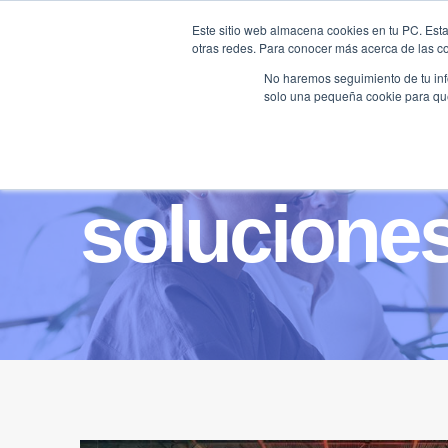
Saltar
Este sitio web almacena cookies en tu PC. Esta
al
otras redes. Para conocer más acerca de las coo
HOME
contenido
No haremos seguimiento de tu info
solo una pequeña cookie para que 
soluciones