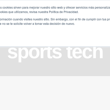
s cookies sirven para mejorar nuestro sitio web y ofrecer servicios más personaliza
kies que utilizamos, revisa nuestra Política de Privacidad.
B2B
FILANTROPÍA
LONGEVIDAD
AGENDA
ME
rmación cuando visites nuestro sitio. Sin embargo, con el fin de cumplir con tus 
no se te solicite volver a tomar esta decisión de nuevo.
sports tech