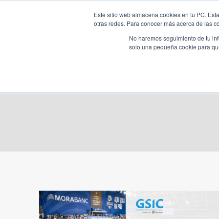
Saltar
Este sitio web almacena cookies en tu PC. Esta
al
otras redes. Para conocer más acerca de las coo
HOME
contenido
No haremos seguimiento de tu info
solo una pequeña cookie para que 