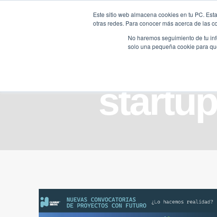
Saltar
Este sitio web almacena cookies en tu PC. Esta
al
otras redes. Para conocer más acerca de las coo
HOME
contenido
No haremos seguimiento de tu info
solo una pequeña cookie para que 
startu