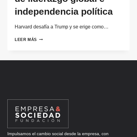
independencia política
Harvard desafía a Trump y se erige como…
CUANDO
LEER MÁS
UNA
UNIVERSIDAD
SE
CONVIERTE
EN
SÍMBOLO
DE
LIDERAZGO
GLOBAL
E
INDEPENDENCIA
POLÍTICA
Impulsamos el cambio social desde la empresa, con