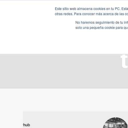
Saltar
Este sitio web almacena cookies en tu PC. Esta
al
otras redes. Para conocer más acerca de las coo
HOME
contenido
No haremos seguimiento de tu info
solo una pequeña cookie para que 