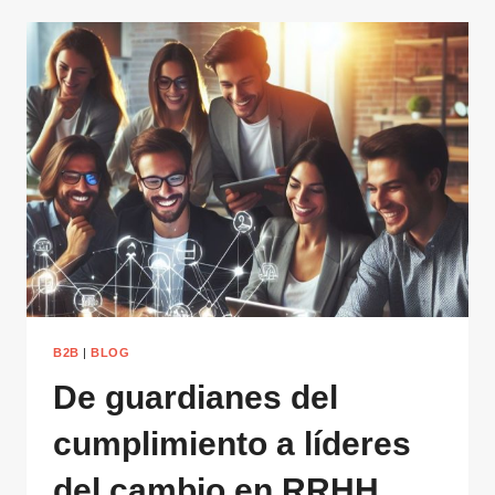
B2B
|
BLOG
De guardianes del
cumplimiento a líderes
del cambio en RRHH