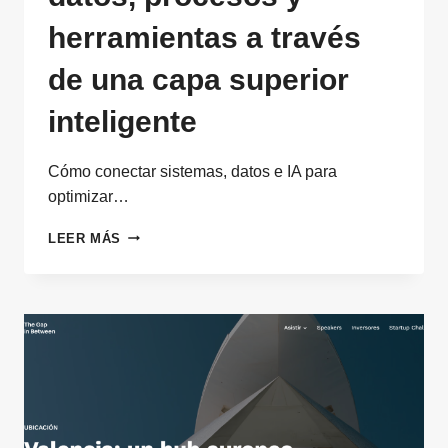
herramientas a través
de una capa superior
inteligente
Cómo conectar sistemas, datos e IA para
optimizar…
GEMELO
LEER MÁS
DIGITAL
EMPRESARIAL:
CONECTAR
DATOS,
PROCESOS
Y
HERRAMIENTAS
A
TRAVÉS
DE