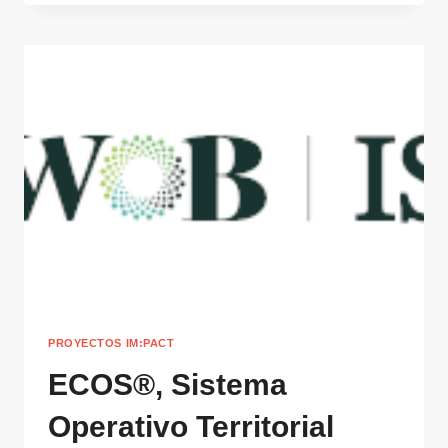
PESCA
RESPONSABLE
Y
PROTECCIÓN
DE
TORTUGAS
MARINAS
EN
EL
MEDITERRÁNEO
PROYECTOS IM:PACT
ECOS®, Sistema
Operativo Territorial