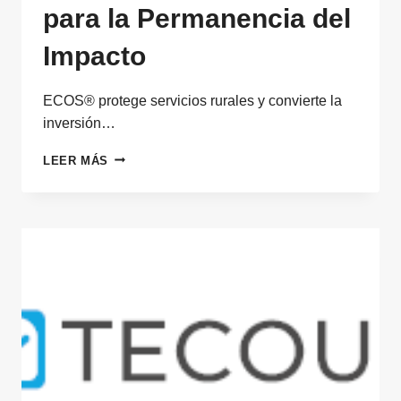
para la Permanencia del
Impacto
ECOS® protege servicios rurales y convierte la
inversión…
ECOS®,
LEER MÁS
SISTEMA
OPERATIVO
TERRITORIAL
PARA
LA
PERMANENCIA
DEL
IMPACTO