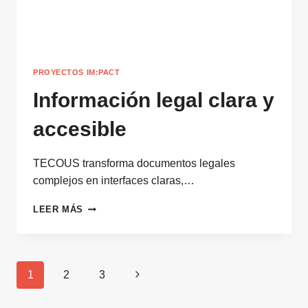
PROYECTOS IM:PACT
Información legal clara y
accesible
TECOUS transforma documentos legales
complejos en interfaces claras,…
INFORMACIÓN
LEER MÁS
LEGAL
CLARA
Y
ACCESIBLE
Navegación
Siguiente
1
2
3
de
página