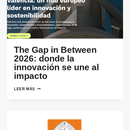
UNA
CAPA
SUPERIOR
INTELIGENTE
The Gap in Between
2026: donde la
innovación se une al
impacto
THE
LEER MÁS
GAP
IN
BETWEEN
2026:
DONDE
LA
INNOVACIÓN