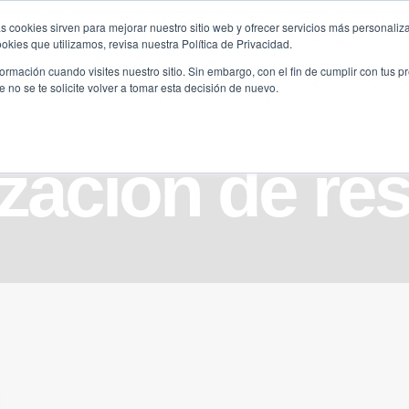
s cookies sirven para mejorar nuestro sitio web y ofrecer servicios más personaliza
kies que utilizamos, revisa nuestra Política de Privacidad.
B2B
FILANTROPÍA
LONGEVIDAD
AGENDA
ME
rmación cuando visites nuestro sitio. Sin embargo, con el fin de cumplir con tus 
no se te solicite volver a tomar esta decisión de nuevo.
ización de re