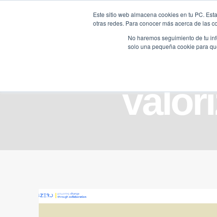
Saltar
Este sitio web almacena cookies en tu PC. Esta
al
otras redes. Para conocer más acerca de las coo
HOME
contenido
No haremos seguimiento de tu info
solo una pequeña cookie para que 
valor