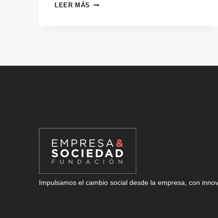
SOLUCIONES
LEER MÁS
TECNOLÓGICAS
PARA
DESCARBONIZAR
LA
INDUSTRIA:
CONVOCATORIA
INTERNACIONAL
PARA
STARTUPS
Y
SCALEUPS
Impulsamos el cambio social desde la empresa, con innova