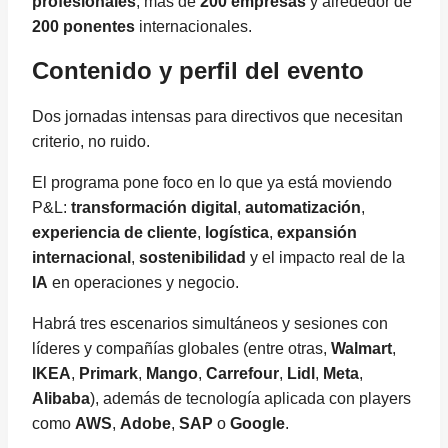
profesionales
, más de
200 empresas
y alrededor de
200 ponentes
internacionales.
Contenido y perfil del evento
Dos jornadas intensas para directivos que necesitan
criterio, no ruido.
El programa pone foco en lo que ya está moviendo
P&L:
transformación digital
,
automatización
,
experiencia de cliente
,
logística
,
expansión
internacional
,
sostenibilidad
y el impacto real de la
IA
en operaciones y negocio.
Habrá tres escenarios simultáneos y sesiones con
líderes y compañías globales (entre otras,
Walmart
,
IKEA
,
Primark
,
Mango
,
Carrefour
,
Lidl
,
Meta
,
Alibaba
), además de tecnología aplicada con players
como
AWS
,
Adobe
,
SAP
o
Google
.