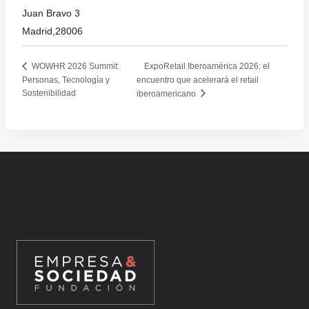
Juan Bravo 3
Madrid
,
28006
ExpoRetail Iberoamérica 2026: el
WOWHR 2026 Summit:
Personas, Tecnología y
encuentro que acelerará el retail
Sostenibilidad
iberoamericano