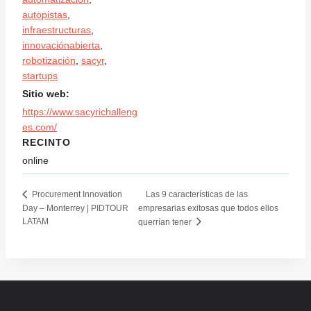
autopistas
,
infraestructuras
,
innovaciónabierta
,
robotización
,
sacyr
,
startups
Sitio web:
https://www.sacyrichalleng
es.com/
RECINTO
online
Las 9 características de las
Procurement Innovation
Day – Monterrey | PIDTOUR
empresarias exitosas que todos ellos
LATAM
querrían tener