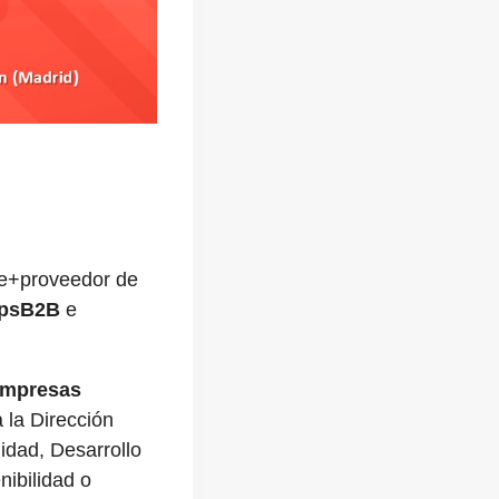
te+proveedor de
upsB2B
e
mpresas
 la Dirección
idad, Desarrollo
ibilidad o