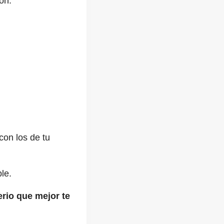
ón.
con los de tu
le.
erio que mejor te