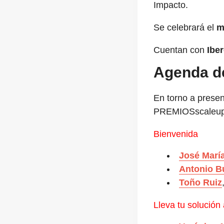
Impacto.
Se celebrará el
m
Cuentan con
Iber
Agenda d
En torno a prese
PREMIOSscaleups
Bienvenida
José María 
Antonio B
Toño Ruiz
Lleva tu solución 