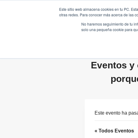
Saltar
Este sitio web almacena cookies en tu PC. Esta
al
otras redes. Para conocer más acerca de las coo
HOME
contenido
No haremos seguimiento de tu info
solo una pequeña cookie para que 
Eventos y 
porqu
Este evento ha pas
« Todos Eventos