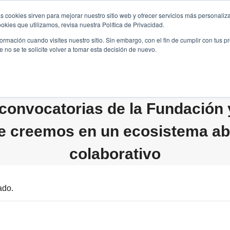
s cookies sirven para mejorar nuestro sitio web y ofrecer servicios más personaliza
kies que utilizamos, revisa nuestra Política de Privacidad.
B2B
FILANTROPÍA
LONGEVIDAD
AGENDA
ME
rmación cuando visites nuestro sitio. Sin embargo, con el fin de cumplir con tus 
no se te solicite volver a tomar esta decisión de nuevo.
convocatorias de la Fundación
e creemos en un ecosistema abi
colaborativo
ado.