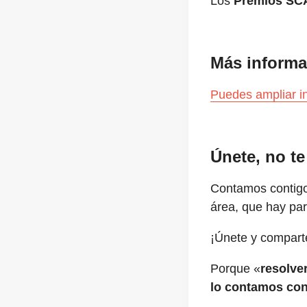
Los
Premios S
Más informa
Puedes ampliar i
Únete, no te
Contamos contigo 
área, que hay par
¡Únete y comparte
Porque «
resolve
lo contamos co