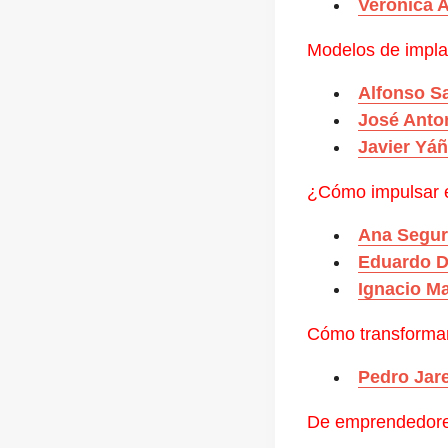
Verónica 
Modelos de impla
Alfonso S
José Anto
Javier Yá
¿Cómo impulsar e
Ana Segu
Eduardo D
Ignacio Ma
Cómo transformar
Pedro Jar
De emprendedore