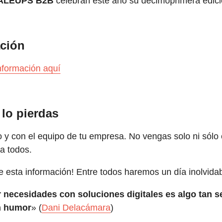
CALEUPS B2B
celebran este año su decimoprimera edici
ción
nformación aquí
 lo pierdas
y con el equipo de tu empresa. No vengas solo ni sólo 
a todos.
 esta información! Entre todos haremos un día inolvidab
r necesidades con soluciones digitales es algo tan s
n humor
» (
Dani Delacámara
)