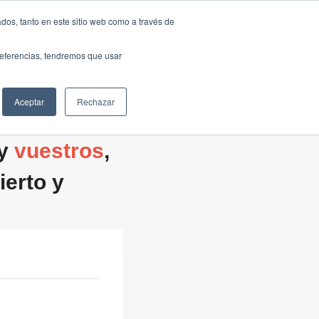
Traducir »
dos, tanto en este sitio web como a través de
DIOS
FUNDACIÓN
CLUB
CONTACTO
preferencias, tendremos que usar
Aceptar
Rechazar
 y
vuestros
,
erto y