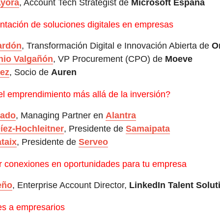
Ayora
, Account Tech Strategist de
Microsoft España
ntación de soluciones digitales en empresas
ardón
, Transformación Digital e Innovación Abierta de
O
nio Valgañón
, VP Procurement (CPO) de
Moeve
ñez
, Socio de
Auren
l emprendimiento más allá de la inversión?
rado
, Managing Partner en
Alantra
íez-Hochleitner
, Presidente de
Samaipata
taix
, Presidente de
Serveo
 conexiones en oportunidades para tu empresa
eño
, Enterprise Account Director,
LinkedIn Talent Solut
s a empresarios