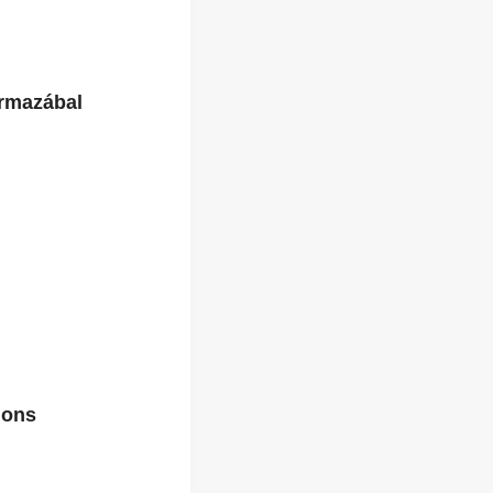
rmazábal
ions