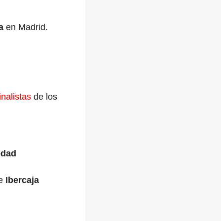
a
en Madrid.
nalistas
de los
edad
de
Ibercaja