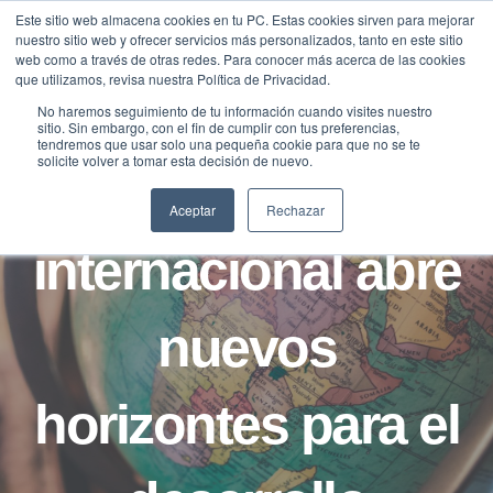
Saltar
Este sitio web almacena cookies en tu PC. Estas cookies sirven para mejorar
Traducir »
nuestro sitio web y ofrecer servicios más personalizados, tanto en este sitio
al
web como a través de otras redes. Para conocer más acerca de las cookies
contenido
que utilizamos, revisa nuestra Política de Privacidad.
No haremos seguimiento de tu información cuando visites nuestro
sitio. Sin embargo, con el fin de cumplir con tus preferencias,
BLOG
FILANTROPÍA
tendremos que usar solo una pequeña cookie para que no se te
solicite volver a tomar esta decisión de nuevo.
La filantropía
Aceptar
Rechazar
internacional abre
nuevos
horizontes para el