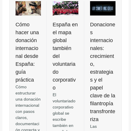
Cómo
España en
Donacione
hacer una
el mapa
s
donación
global
internacio
internacio
también
nales:
nal desde
del
crecimient
España:
voluntaria
o,
guía
do
estrategia
práctica
corporativ
s y el
Cómo
o
papel
estructurar
El
clave de la
una donación
voluntariado
filantropía
internacional
corporativo
transfronte
con pasos
global se
claros,
riza
escribe
documentaci
también en
Las
ón correcta y