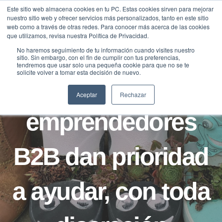
Saltar
Este sitio web almacena cookies en tu PC. Estas cookies sirven para mejorar
Traducir »
nuestro sitio web y ofrecer servicios más personalizados, tanto en este sitio
al
web como a través de otras redes. Para conocer más acerca de las cookies
contenido
que utilizamos, revisa nuestra Política de Privacidad.
No haremos seguimiento de tu información cuando visites nuestro
sitio. Sin embargo, con el fin de cumplir con tus preferencias,
BLOG
tendremos que usar solo una pequeña cookie para que no se te
solicite volver a tomar esta decisión de nuevo.
Los
Aceptar
Rechazar
emprendedores
B2B dan prioridad
a ayudar, con toda