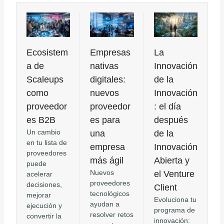
Ecosistem
Empresas
La
a de
nativas
Innovación
Scaleups
digitales:
de la
como
nuevos
Innovación
proveedor
proveedor
: el día
es B2B
es para
después
Un cambio
una
de la
en tu lista de
empresa
Innovación
proveedores
más ágil
Abierta y
puede
Nuevos
el Venture
acelerar
proveedores
decisiones,
Client
tecnológicos
mejorar
Evoluciona tu
ayudan a
ejecución y
programa de
resolver retos
convertir la
innovación: