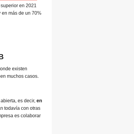
 superior en 2021
 y en más de un 70%
B
donde existen
s en muchos casos.
bierta, es decir,
en
n todavía con otras
mpresa es colaborar