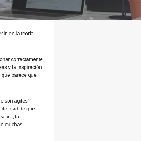
ir, en la teoría
ionar correctamente
as y la inspiración
 que parece que
no son ágiles?
mplejidad de que
scura, la
 en muchas