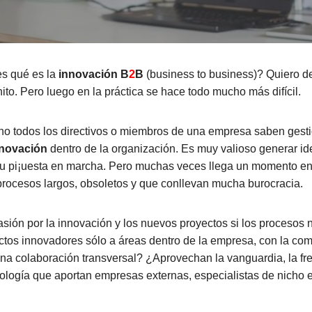
s qué es la
innovación B
2
B
(business to business)? Quiero dec
to. Pero luego en la práctica se hace todo mucho más difícil.
no todos los directivos o miembros de una empresa saben gest
nnovación
dentro de la organización. Es muy valioso generar ide
 pi¡uesta en marcha. Pero muchas veces llega un momento en
procesos largos, obsoletos y que conllevan mucha burocracia.
ión por la innovación y los nuevos proyectos si los procesos 
ctos innovadores sólo a áreas dentro de la empresa, con la co
a colaboración transversal? ¿Aprovechan la vanguardia, la fre
ecnología que aportan empresas externas, especialistas de nicho