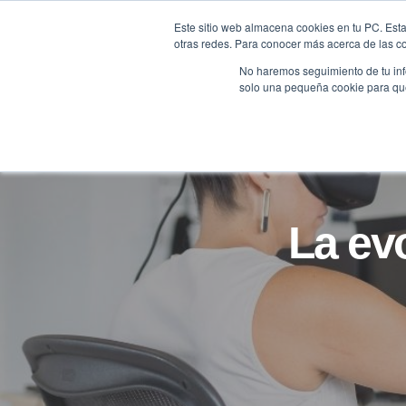
Saltar
Este sitio web almacena cookies en tu PC. Esta
al
otras redes. Para conocer más acerca de las coo
HOME
contenido
No haremos seguimiento de tu info
solo una pequeña cookie para que 
La ev