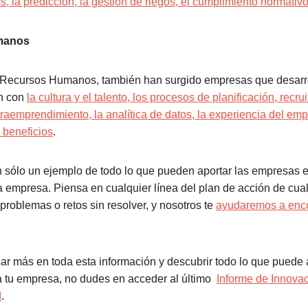
os, la predicción, la gestión de riegos, el cumplimiento normativo 
manos
s Recursos Humanos, también han surgido empresas que desarro
ón con
la cultura y el talento, los procesos de planificación, recrui
traemprendimiento, la analítica de datos, la experiencia del emp
 beneficios
.
n sólo un ejemplo de todo lo que pueden aportar las empresas
 empresa. Piensa en cualquier línea del plan de acción de cual
roblemas o retos sin resolver, y nosotros te
ayudaremos a enco
zar más en toda esta información y descubrir todo lo que puede 
a tu empresa, no dudes en acceder al último
Informe de Innovac
d
.