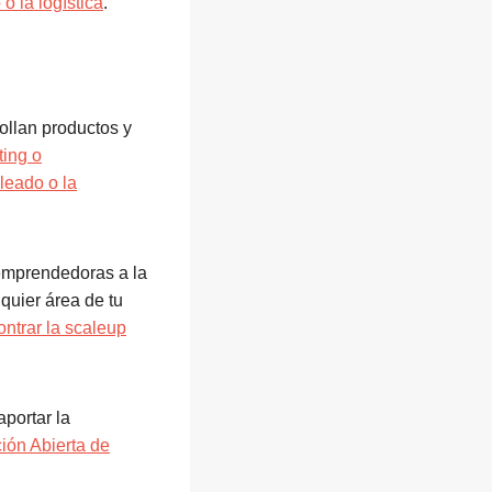
o la logística
.
llan productos y
ting o
leado o la
 emprendedoras a la
quier área de tu
ntrar la scaleup
aportar la
ión Abierta de