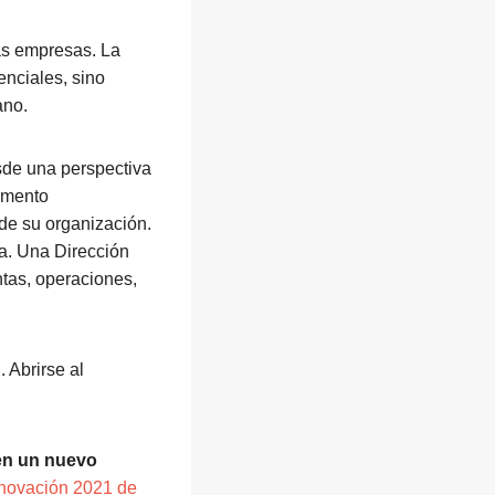
as empresas. La
enciales, sino
ano.
sde una perspectiva
tamento
 de su organización.
ca. Una Dirección
ntas, operaciones,
. Abrirse al
 en un nuevo
nnovación 2021 de