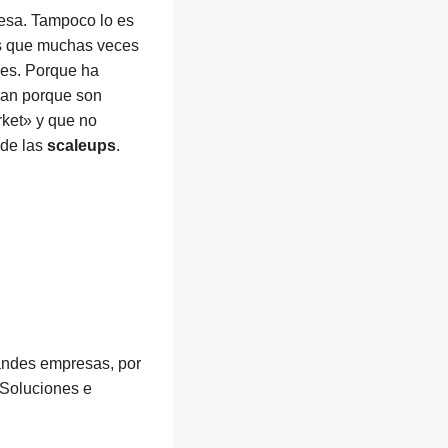
resa. Tampoco lo es
los que muchas veces
les. Porque ha
izan porque son
rket» y que no
 de las
scaleups
.
randes empresas, por
 Soluciones e