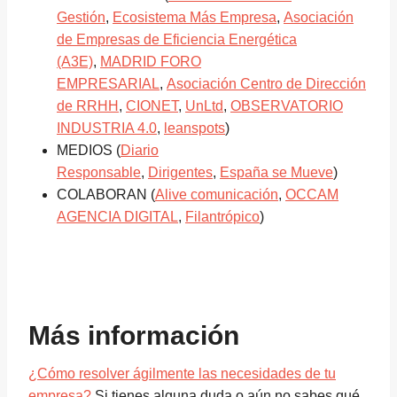
Gestión
,
Ecosistema Más Empresa
,
Asociación
de Empresas de Eficiencia Energética
(A3E)
,
MADRID FORO
EMPRESARIAL
,
Asociación Centro de Dirección
de RRHH
,
CIONET
,
UnLtd
,
OBSERVATORIO
INDUSTRIA 4.0
,
leanspots
)
MEDIOS (
Diario
Responsable
,
Dirigentes
,
España se Mueve
)
COLABORAN (
Alive comunicación
,
OCCAM
AGENCIA DIGITAL
,
Filantrópico
)
Más información
¿Cómo resolver ágilmente las necesidades de tu
empresa?
Si tienes alguna duda o aún no sabes qué