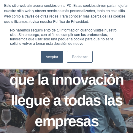
Saltar
Este sitio web almacena cookies en tu PC. Estas cookies sirven para mejorar
Traducir »
nuestro sitio web y ofrecer servicios más personalizados, tanto en este sitio
al
web como a través de otras redes. Para conocer más acerca de las cookies
contenido
que utilizamos, revisa nuestra Política de Privacidad.
No haremos seguimiento de tu información cuando visites nuestro
sitio. Sin embargo, con el fin de cumplir con tus preferencias,
tendremos que usar solo una pequeña cookie para que no se te
B2B
BLOG
solicite volver a tomar esta decisión de nuevo.
Cinco claves para
Aceptar
Rechazar
que la innovación
llegue a todas las
empresas