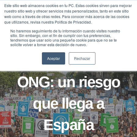
Saltar
Este sitio web almacena cookies en tu PC. Estas cookies sirven para mejorar
Traducir »
nuestro sitio web y ofrecer servicios más personalizados, tanto en este sitio
al
web como a través de otras redes. Para conocer más acerca de las cookies
contenido
que utilizamos, revisa nuestra Política de Privacidad.
No haremos seguimiento de tu información cuando visites nuestro
sitio. Sin embargo, con el fin de cumplir con tus preferencias,
tendremos que usar solo una pequeña cookie para que no se te
BLOG
FILANTROPÍA
solicite volver a tomar esta decisión de nuevo.
El discurso anti
Aceptar
Rechazar
ONG: un riesgo
que llega a
España