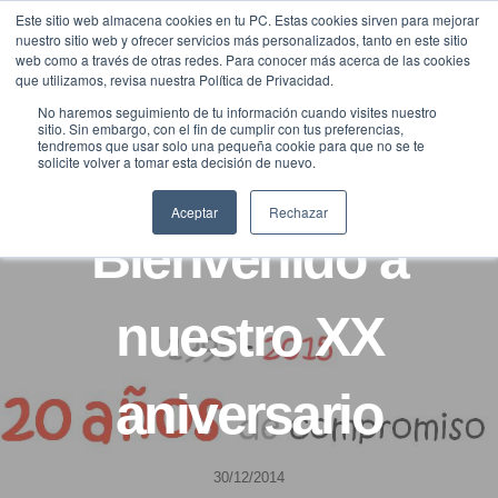
Saltar
Este sitio web almacena cookies en tu PC. Estas cookies sirven para mejorar
Traducir »
nuestro sitio web y ofrecer servicios más personalizados, tanto en este sitio
al
web como a través de otras redes. Para conocer más acerca de las cookies
contenido
que utilizamos, revisa nuestra Política de Privacidad.
No haremos seguimiento de tu información cuando visites nuestro
sitio. Sin embargo, con el fin de cumplir con tus preferencias,
tendremos que usar solo una pequeña cookie para que no se te
solicite volver a tomar esta decisión de nuevo.
BLOG
FUNDACIÓN
Aceptar
Rechazar
Bienvenido a
nuestro XX
aniversario
30/12/2014