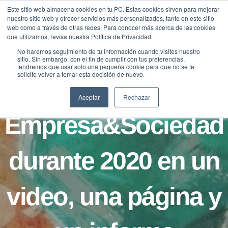
Saltar
Este sitio web almacena cookies en tu PC. Estas cookies sirven para mejorar
Traducir »
nuestro sitio web y ofrecer servicios más personalizados, tanto en este sitio
al
web como a través de otras redes. Para conocer más acerca de las cookies
contenido
que utilizamos, revisa nuestra Política de Privacidad.
No haremos seguimiento de tu información cuando visites nuestro
sitio. Sin embargo, con el fin de cumplir con tus preferencias,
BLOG
FUNDACIÓN
tendremos que usar solo una pequeña cookie para que no se te
solicite volver a tomar esta decisión de nuevo.
La actividad de
Aceptar
Rechazar
Empresa&Sociedad
durante 2020 en un
video, una página y