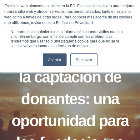
Saltar
Este sitio web almacena cookies en tu PC. Estas cookies sirven para mejorar
Traducir »
nuestro sitio web y ofrecer servicios más personalizados, tanto en este sitio
al
web como a través de otras redes. Para conocer más acerca de las cookies
contenido
que utilizamos, revisa nuestra Política de Privacidad.
No haremos seguimiento de tu información cuando visites nuestro
sitio. Sin embargo, con el fin de cumplir con tus preferencias,
BLOG
FILANTROPÍA
tendremos que usar solo una pequeña cookie para que no se te
solicite volver a tomar esta decisión de nuevo.
Internacionalizar
Aceptar
Rechazar
la captación de
donantes: una
oportunidad para