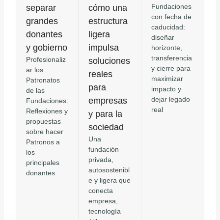
Fundaciones
separar
cómo una
con fecha de
grandes
estructura
caducidad:
donantes
ligera
diseñar
y gobierno
impulsa
horizonte,
transferencia
Profesionaliz
soluciones
y cierre para
ar los
reales
maximizar
Patronatos
para
impacto y
de las
dejar legado
empresas
Fundaciones:
real
Reflexiones y
y para la
propuestas
sociedad
sobre hacer
Una
Patronos a
fundación
los
privada,
principales
autosostenibl
donantes
e y ligera que
conecta
empresa,
tecnología