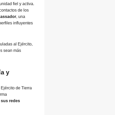
nidad fiel y activa.
contactos de los
assador
, una
rfiles influyentes
ladas al Ejército,
es sean más
a y
Ejército de Tierra
orma
 sus redes