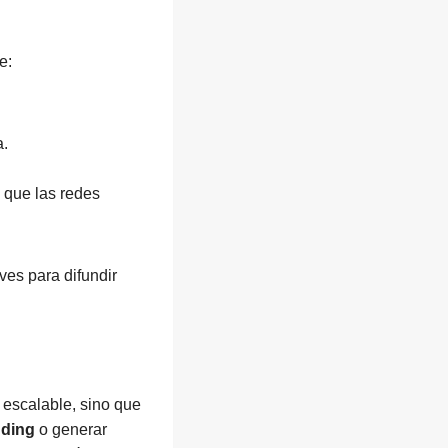
e:
a.
o que las redes
aves para difundir
 escalable, sino que
nding
o generar