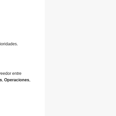
ioridades.
veedor entre
s
,
Operaciones
,