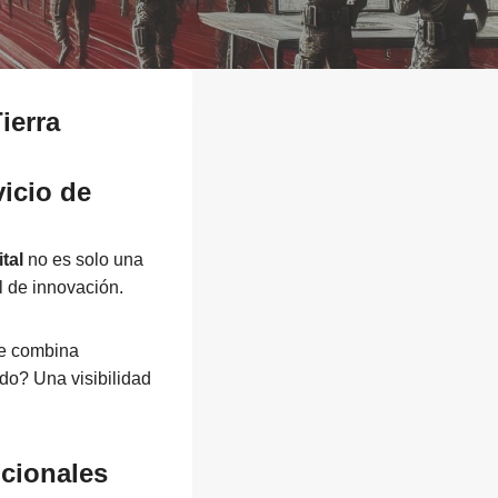
ierra
vicio de
tal
no es solo una
l de innovación.
que combina
ado? Una visibilidad
icionales