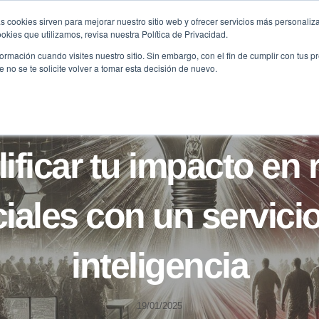
s cookies sirven para mejorar nuestro sitio web y ofrecer servicios más personaliza
kies que utilizamos, revisa nuestra Política de Privacidad.
B2B
FILANTROPÍA
LONGEVIDAD
AGENDA
ME
rmación cuando visites nuestro sitio. Sin embargo, con el fin de cumplir con tus 
no se te solicite volver a tomar esta decisión de nuevo.
CASOS
ificar tu impacto en 
iales con un servici
inteligencia
19/01/2025