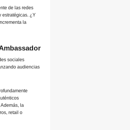
nte de las redes
y estratégicas. ¿Y
incrementa la
BeAmbassador
des sociales
canzando audiencias
 profundamente
auténticos
. Además, la
os, retail o