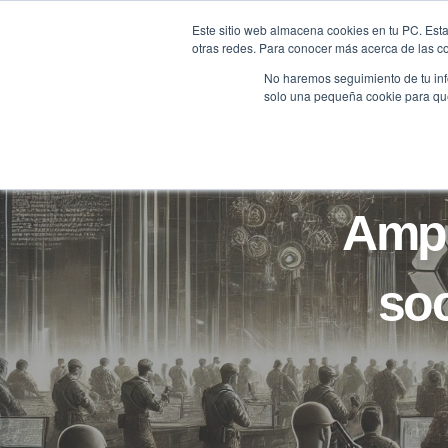
Saltar
Este sitio web almacena cookies en tu PC. Esta
al
otras redes. Para conocer más acerca de las coo
HOME
contenido
No haremos seguimiento de tu info
solo una pequeña cookie para que 
Ampl
soc