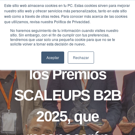
Saltar
Este sitio web almacena cookies en tu PC. Estas cookies sirven para mejorar
Traducir »
nuestro sitio web y ofrecer servicios más personalizados, tanto en este sitio
al
web como a través de otras redes. Para conocer más acerca de las cookies
contenido
que utilizamos, revisa nuestra Política de Privacidad.
No haremos seguimiento de tu información cuando visites nuestro
sitio. Sin embargo, con el fin de cumplir con tus preferencias,
NOTAS DE PRENSA
tendremos que usar solo una pequeña cookie para que no se te
solicite volver a tomar esta decisión de nuevo.
Convocatoria de
Aceptar
Rechazar
los Premios
SCALEUPS B2B
2025, que