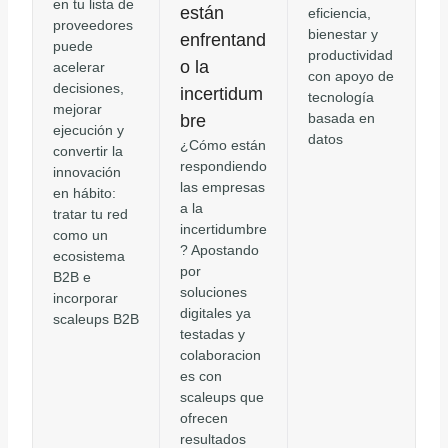
en tu lista de
están
eficiencia,
proveedores
bienestar y
enfrentand
puede
productividad
o la
acelerar
con apoyo de
decisiones,
incertidum
tecnología
mejorar
basada en
bre
ejecución y
datos
¿Cómo están
convertir la
respondiendo
innovación
las empresas
en hábito:
a la
tratar tu red
incertidumbre
como un
? Apostando
ecosistema
por
B2B e
soluciones
incorporar
digitales ya
scaleups B2B
testadas y
colaboracion
es con
scaleups que
ofrecen
resultados