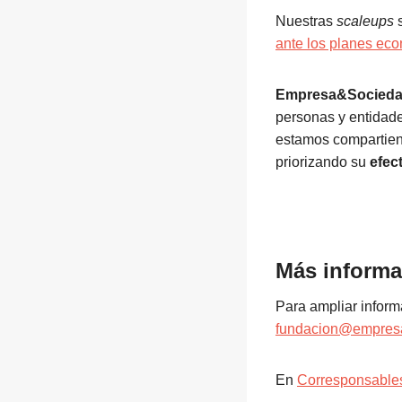
Nuestras
scaleups
s
ante los planes ec
Empresa&Socied
personas y entidade
estamos compartien
priorizando su
efec
Más informa
Para ampliar informa
fundacion@empresa
En
Corresponsable