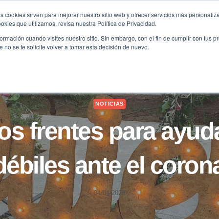
s cookies sirven para mejorar nuestro sitio web y ofrecer servicios más personaliza
kies que utilizamos, revisa nuestra Política de Privacidad.
B2B
FILANTROPÍA
LONGEVIDAD
AGENDA
ME
rmación cuando visites nuestro sitio. Sin embargo, con el fin de cumplir con tus 
no se te solicite volver a tomar esta decisión de nuevo.
NOTICIAS
tos frentes para ayuda
ébiles ante el coron
04/04/2020