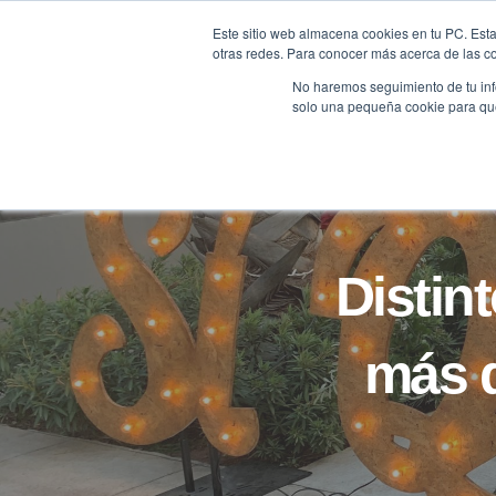
Saltar
Este sitio web almacena cookies en tu PC. Esta
al
otras redes. Para conocer más acerca de las coo
HOME
contenido
No haremos seguimiento de tu info
solo una pequeña cookie para que 
Distin
más d