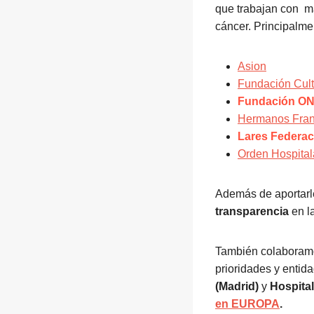
que trabajan con ma
cáncer. Principalme
Asion
Fundación Cul
Fundación O
Hermanos Fran
Lares Federac
Orden Hospital
Además de aportarl
transparencia
en l
También colaboram
prioridades y entid
(Madrid)
y
Hospital
en EUROPA
.