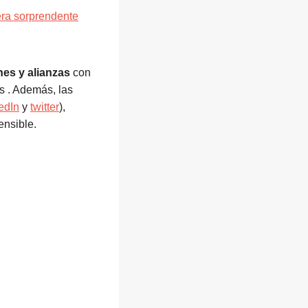
ra sorprendente
nes y alianzas
con
s . Además, las
edIn
y
twitter
),
ensible.