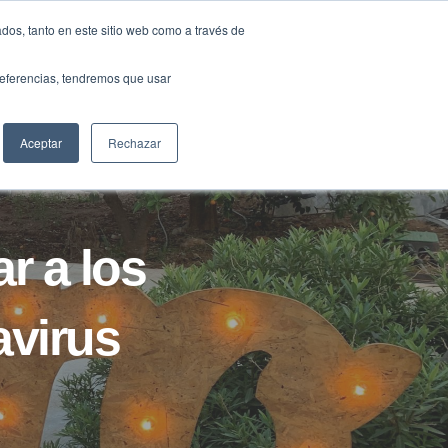
Traducir »
dos, tanto en este sitio web como a través de
DIOS
FUNDACIÓN
CLUB
CONTACTO
preferencias, tendremos que usar
Aceptar
Rechazar
r a los
avirus