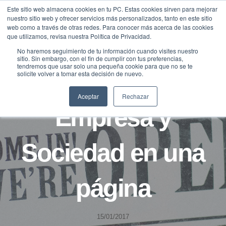
Saltar
Este sitio web almacena cookies en tu PC. Estas cookies sirven para mejorar
Traducir »
nuestro sitio web y ofrecer servicios más personalizados, tanto en este sitio
al
web como a través de otras redes. Para conocer más acerca de las cookies
contenido
que utilizamos, revisa nuestra Política de Privacidad.
No haremos seguimiento de tu información cuando visites nuestro
sitio. Sin embargo, con el fin de cumplir con tus preferencias,
tendremos que usar solo una pequeña cookie para que no se te
solicite volver a tomar esta decisión de nuevo.
NOTICIAS
Aceptar
Rechazar
Empresa y
Sociedad en una
página
15/01/2017