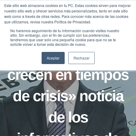
Saltar
Este sitio web almacena cookies en tu PC. Estas cookies sirven para mejorar
Traducir »
nuestro sitio web y ofrecer servicios más personalizados, tanto en este sitio
al
web como a través de otras redes. Para conocer más acerca de las cookies
contenido
que utilizamos, revisa nuestra Política de Privacidad.
No haremos seguimiento de tu información cuando visites nuestro
sitio. Sin embargo, con el fin de cumplir con tus preferencias,
NOTICIAS
tendremos que usar solo una pequeña cookie para que no se te
solicite volver a tomar esta decisión de nuevo.
«Empresas que
Aceptar
Rechazar
crecen en tiempos
de crisis» noticia
de los