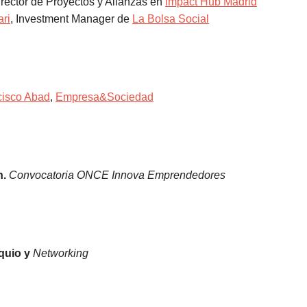
irector de Proyectos y Alianzas en
Impact Hub Madrid
ari
, Investment Manager de
La Bolsa Social
cisco Abad
,
Empresa&Sociedad
n.
Convocatoria ONCE Innova Emprendedores
oquio y
Networking