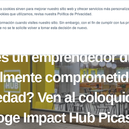
s cookies sirven para mejorar nuestro sitio web y ofrecer servicios más personaliza
kies que utilizamos, revisa nuestra Política de Privacidad.
B2B
FILANTROPÍA
LONGEVIDAD
AGENDA
ME
rmación cuando visites nuestro sitio. Sin embargo, con el fin de cumplir con tus 
no se te solicite volver a tomar esta decisión de nuevo.
NOTICIAS
s un emprendedor di
lmente comprometid
edad? Ven al coloqui
oge Impact Hub Pica