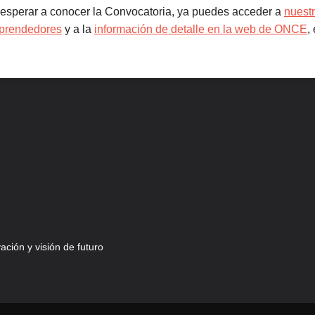
 esperar a conocer la Convocatoria, ya puedes acceder a
nuest
rendedores
y a la
información de detalle en la web de ONCE
,
ción y visión de futuro