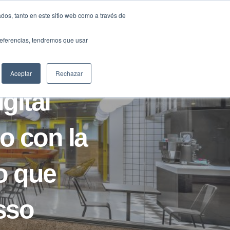
Traducir »
dos, tanto en este sitio web como a través de
DIOS
FUNDACIÓN
CLUB
CONTACTO
preferencias, tendremos que usar
Aceptar
Rechazar
gital
o con la
o que
sso