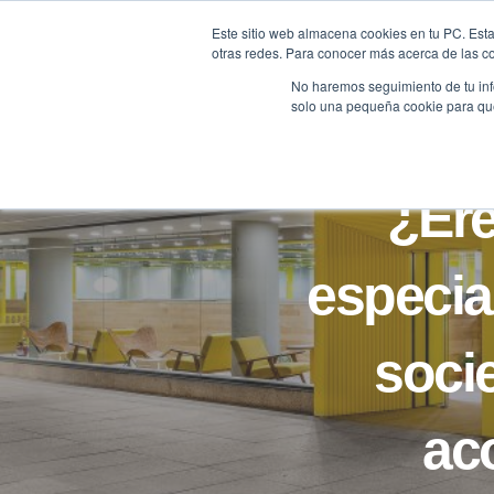
Saltar
Este sitio web almacena cookies en tu PC. Esta
al
otras redes. Para conocer más acerca de las coo
HOME
contenido
No haremos seguimiento de tu info
solo una pequeña cookie para que 
¿Ere
especia
soci
ac